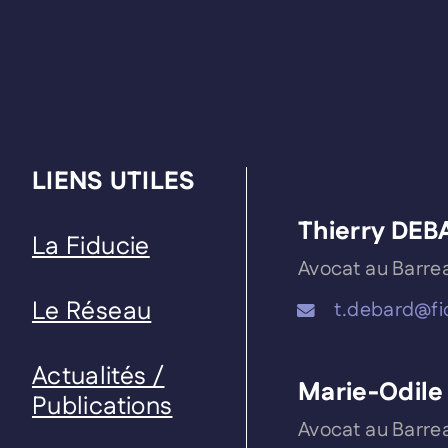
LIENS UTILES
Thierry DE
La Fiducie
Avocat au Barre
Le Réseau
t.debard@fid
Actualités /
Marie-Odil
Publications
Avocat au Barre