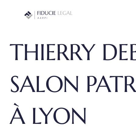
Passer
au
contenu
THIERRY DE
SALON PAT
À LYON