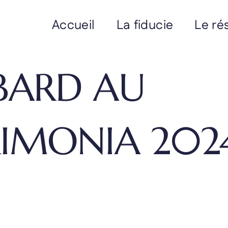
Accueil
La fiducie
Le ré
BARD AU
RIMONIA 202