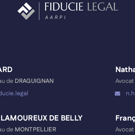
BARD
Nath
au de
DRAGUIGNAN
Avocat
ucie.legal
n.h
e LAMOUREUX DE BELLY
Fran
au de
MONTPELLIER
Avocat