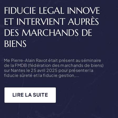
a
FIDUCIE LEGAL INNOVE
t
ET INTERVIENT AUPRÈS
i
DES MARCHANDS DE
o
BIENS
n
Me Pierre-Alain Ravot était présent au séminaire
de la FMDB (fédération des marchands de biens)
sur Nantes le 25 avril 2025 pour présenter la
fiducie sûreté et la fiducie gestion,...
LIRE LA SUITE