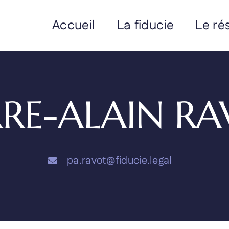
Accueil
La fiducie
Le ré
RRE-ALAIN R
pa.ravot@fiducie.legal