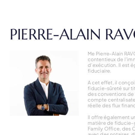
PIERRE-ALAIN RA
Me Pierre-Alain RAV
contentieux de l’imm
d’exécution. Il est
fiduciaire.
A cet effet, il conç
fiducie-sûreté sur t
des conventions de 
compte centralisate
réelle des flux finan
Il offre également 
matière de fiducie-g
Family Office, des 
avec des notaires, da