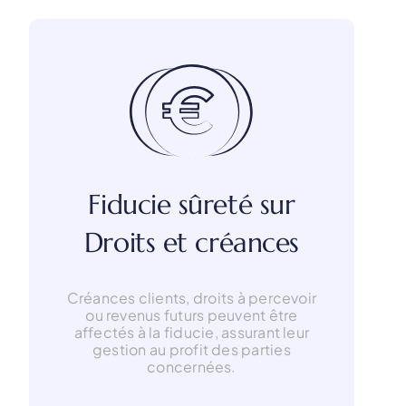
Fiducie sûreté sur
Droits et créances
Créances clients, droits à percevoir
ou revenus futurs peuvent être
affectés à la fiducie, assurant leur
gestion au profit des parties
concernées.