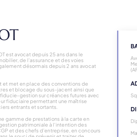
VOT
B
OT est avocat depuis 25 ans dans le
Av
obilier, de l’assurance et des voies
Me
 également désormais depuis 2 ans avocat
(A
A
oit et met en place des conventions de
itres et blocage du sous-jacent ainsi que
fiducie-gestion sur créances futures avec
Sq
ur fiduciaire permettant une maîtrise
ciers entrants et sortants.
D
une gamme de prestations à la carte en
Di
estion patrimoniale à l’intention des
CGP et des chefs d’entreprise, en concours
Ma
ns le souci de prévenir et traiter de